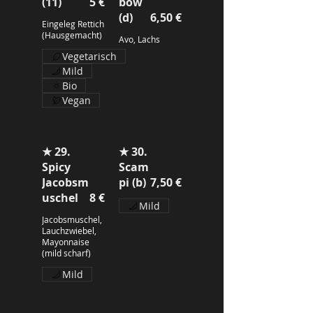
(11)
5 €
bow
(d)
6,50 €
Eingeleg Rettich
(Hausgemacht)
Avo, Lachs
Vegetarisch
Mild
Bio
Vegan
★ 29.
★ 30.
Spicy
Scam
Jacobsm
pi (b)
7,50 €
uschel
8 €
Mild
Jacobsmuschel,
Lauchzwiebel,
Mayonnaise
(mild scharf)
Mild