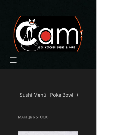
Sushi Menü
Poke Bowl
CAM‘S FAVORITES
MAKI (je 6 STÜCK)