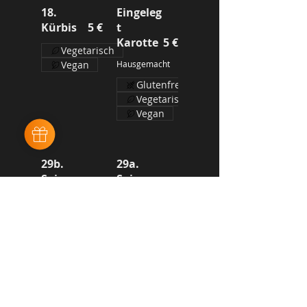
18.
Eingeleg
Kürbis
5 €
t
Karotte
5 €
Vegetarisch
Vegan
Hausgemacht
Glutenfrei
Vegetarisch
Vegan
29b.
29a.
Spicy
Spicy
Salmon
7 €
Tuna
7,50 €
Spicy Lachs
Spicy Thunfisch
Mild
Mild