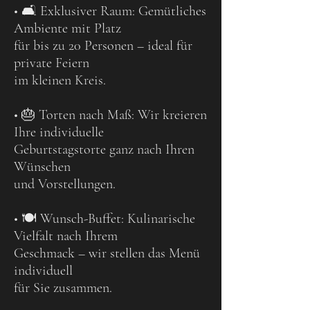
• 🛋️ Exklusiver Raum: Gemütliches
Ambiente mit Platz
für bis zu 20 Personen – ideal für
private Feiern
im kleinen Kreis.
• 🎂 Torten nach Maß: Wir kreieren
Ihre individuelle
Geburtstagstorte ganz nach Ihren
Wünschen
und Vorstellungen.
• 🍽️ Wunsch-Buffet: Kulinarische
Vielfalt nach Ihrem
Geschmack – wir stellen das Menü
individuell
für Sie zusammen.