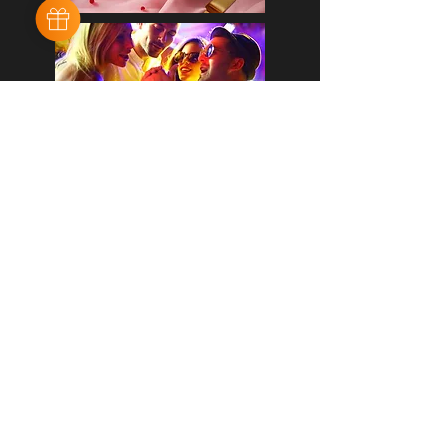
Le Thi Vien Phu
Maistraße 57
80337 München
https://www
.
sushi-cam.de
camsushi7894@gmail.com
+49 176 57667333