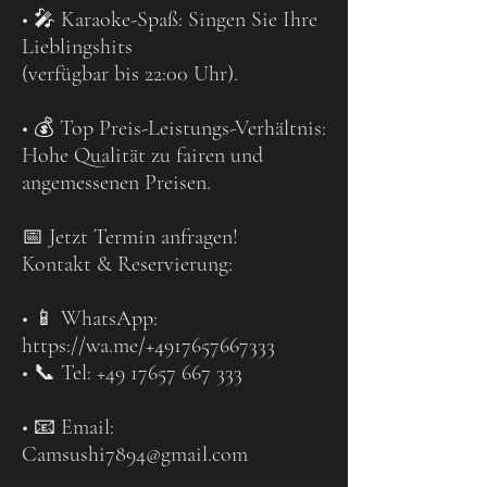
• 🎤 Karaoke-Spaß: Singen Sie Ihre
Lieblingshits
(verfügbar bis 22:00 Uhr).
• 💰 Top Preis-Leistungs-Verhältnis:
Hohe Qualität zu fairen und
angemessenen Preisen.
📅 Jetzt Termin anfragen!
Kontakt & Reservierung:
• 📱 WhatsApp:
https://wa.me/+4917657667333
• 📞 Tel: +49 17657 667 333
• 📧 Email:
Camsushi7894@gmail.com