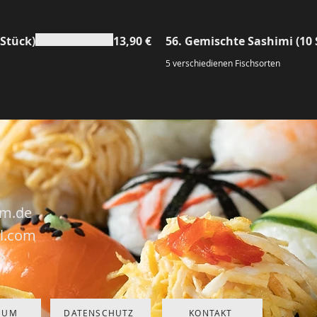
 Stück)
13,90 €
56. Gemischte Sashimi (10 
5 verschiedienen Fischsorten
am.de
l.com
3
SUM
DATENSCHUTZ
KONTAKT