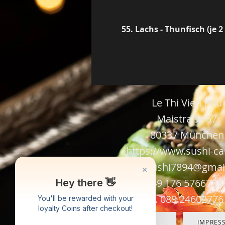
55. Lachs - Thunfisch (je 2
Le Thi Vien Phu
Maistraße 57
80337 München
https://www
.
sushi-c
camsushi7894@gmai
+49 176 5766733
T. 089 24602776
Hey there 👋
You'll be rewarded with your
AGB
IMPRES