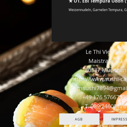
★ U1. Ebi Tempura Udon (1 
Weizennudeln, Garnelen Tempura, 
Le Thi Vien Phu
Maistraße 57
80337 München
https://www
.
sushi-c
camsushi7894@gmai
+49 176 5766733
Hey there 👋
T. 089 24602776
You'll be rewarded with your
loyalty Coins after checkout!
AGB
IMPRES