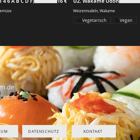
4 6 A B C D F)
16 €
U2. Wakame Udon
Gemüse
Weizennudeln, Wakame
Vegetarisch
Vegan
am.de
l.com
3
SUM
DATENSCHUTZ
KONTAKT