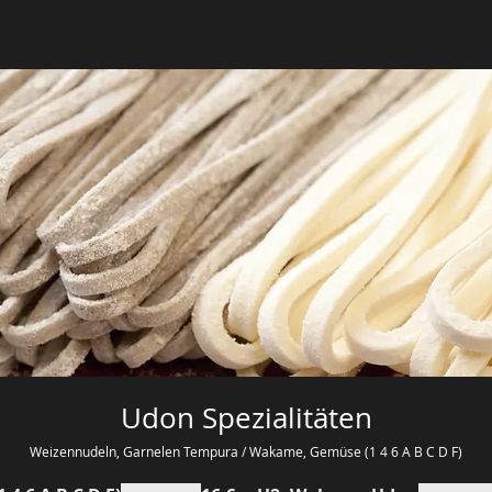
Udon Spezialitäten
Weizennudeln, Garnelen Tempura / Wakame, Gemüse (1 4 6 A B C D F)